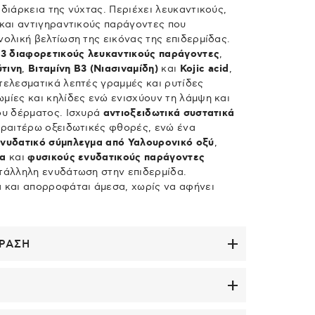
διάρκεια της νύχτας. Περιέχει λευκαντικούς,
 και αντιγηραντικούς παράγοντες που
ολική βελτίωση της εικόνας της επιδερμίδας.
ε
3 διαφορετικούς λευκαντικούς παράγοντες
,
τινη
,
Βιταμίνη Β3
(Νιασιναμίδη)
και
Kojic acid
,
τελεσματικά λεπτές γραμμές και ρυτίδες
μίες και κηλίδες ενώ ενισχύουν τη λάμψη και
ου δέρματος. Ισχυρά
αντιοξειδωτικά συστατικά
εραιτέρω οξειδωτικές φθορές, ενώ ένα
νυδατικό σύμπλεγμα από Υαλουρονικό οξύ
,
ρα
και
φυσικούς ενυδατικούς παράγοντες
τάλληλη ενυδάτωση στην επιδερμίδα.
 και απορροφάται άμεσα, χωρίς να αφήνει
ΔΡΑΣΗ
ει λευκαντική και αντιγηραντική δράση,
νιση των καφέ κηλίδων και των δυσχρωμιών ως
ωτογήρανσης και περιορίζει την