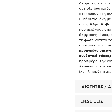
δέρματος κατά τη 
αντιοξειδωτικούς
στοχεύουν στη συν
Εμπλουτισμένη μ
όπως
Άλφα Αρβού
που μειώνουν απο
έκφρασης, δυσχρω
τη φωτεινότητα τ
αποτρέπουν τις π
προηγμένο υπερ-ε
ενυδατικά σάκχα
προσφέρει την κα
Απλώνεται εύκολα
ίχνη λιπαρότητας.
ΙΔΙΟΤΗΤΕΣ / 
Α - Αρβουτίνη:
Έχ
ΕΝΔΕΙΞΕΙΣ
μειώνει την εμφά
αποτέλεσμα της φ