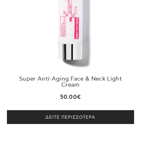
στα σημάδια γήρα
Ant
iphl
ogisticum
αντιφλεγμονώδη κ
συμπεριλαμβανομέ
δέρματα.
Hydroviton
Plus
: 
φυσικούς ενυδατι
και Υαλουρονικό 
ενυδάτωση στην ε
Έλαιο
Jojoba
: Πλο
Super Anti-Aging Face & Neck Light
φυτοστερόλες. Τρέ
Cream
καταπραΰνει τις π
ψωρίαση κλπ.), αν
50.00€
το ευαίσθητο δέρμ
ΔΕΙΤΕ ΠΕΡΙΣΣΟΤΕΡΑ