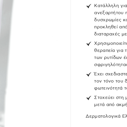
Κατάλληλη για
ανεξαρτήτου η
δυσχρωμίες κα
προκληθεί από
διαταραχές μ
Χρησιμοποιείτ
θεραπεία για 
των ρυτίδων έ
σφριγηλότητα
Έχει σχεδιαστε
τον τόνο του 
φωτεινότητά τ
Στοχεύει στη 
μετά από ακμή
Δερματολογικά Ε