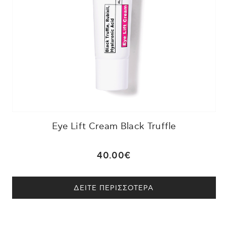
νσης όσο και στα σημάδια ακμής.
K
: Συμπυκνωμένο σύμπλεγμα από
αι καταπραϋντικά συστατικά,
νης της Αλλαντοΐνης, ιδανικό για ευαίσθητα
Υπερ-ενυδατικό βιομιμητικό σύμπλεγμα από
κούς παράγοντες, φυσικά ενυδατικά Σάκχαρα
οξύ που προσφέρει άμεση και μακροχρόνια
πιδερμίδα.
ύσιο σε Ω9 λιπαρά οξέα, βιταμίνη Ε και
Eye Lift Cream Black Truffle
φει και έχει μαλακτικές ιδιότητες,
αθήσεις του δέρματος (όπως ακμή, έκζεμα,
ακουφίζει
40.00€
α και μειώνει την εμφάνιση φλεγμονής.
ΔΕΙΤΕ ΠΕΡΙΣΣΟΤΕΡΑ